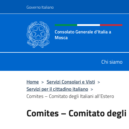
Salta al contenuto
Governo Italiano
Intestazione sito, social 
Consolato Generale d'Italia a
Mosca
Il sito ufficiale del Consolato Gener
Chi siamo
Home
>
Servizi Consolari e Visti
>
Servizi per il cittadino italiano
>
Comites – Comitato degli Italiani all’Estero
Comites – Comitato degli I