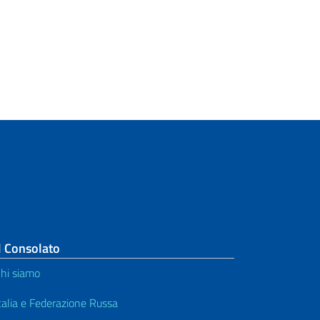
l Consolato
hi siamo
talia e Federazione Russa