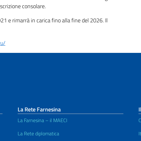
coscrizione consolare.
21 e rimarrà in carica fino alla fine del 2026. Il
ru/
La Rete Farnesina
I
La Farnesina – il MAECI
C
La Rete diplomatica
I