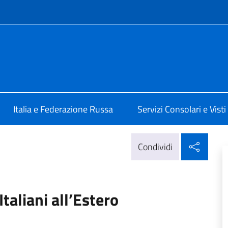
e menù
ale d'Italia a Mosca
Italia e Federazione Russa
Servizi Consolari e Visti
Condi
Condividi
taliani all’Estero