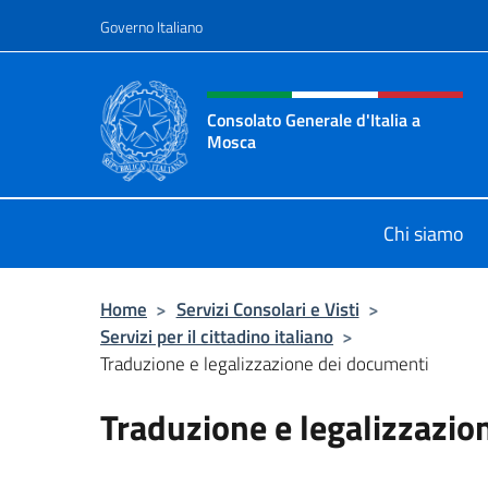
Salta al contenuto
Governo Italiano
Intestazione sito, social 
Consolato Generale d'Italia a
Mosca
Il sito ufficiale del Consolato Gener
Chi siamo
Home
>
Servizi Consolari e Visti
>
Servizi per il cittadino italiano
>
Traduzione e legalizzazione dei documenti
Traduzione e legalizzazio