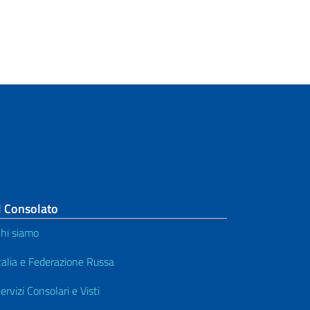
l Consolato
hi siamo
talia e Federazione Russa
ervizi Consolari e Visti