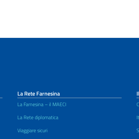
La Rete Farnesina
I
La Farnesina – il MAECI
C
La Rete diplomatica
I
Viaggiare sicuri
S