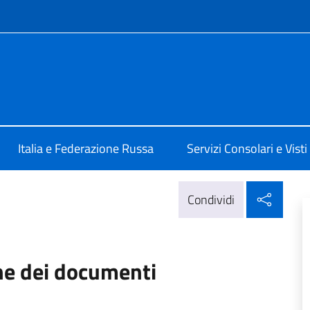
e menù
ale d'Italia a Mosca
Italia e Federazione Russa
Servizi Consolari e Visti
Condi
Condividi
ne dei documenti