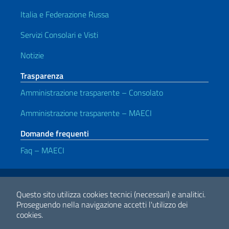
Italia e Federazione Russa
Servizi Consolari e Visti
Notizie
Trasparenza
Amministrazione trasparente – Consolato
Amministrazione trasparente – MAECI
Domande frequenti
Faq – MAECI
Link Utili
Note legali
Privacy e cookie policy
Dichiarazione di accessibilità
Questo sito utilizza cookies tecnici (necessari) e analitici.
Proseguendo nella navigazione accetti l'utilizzo dei
cookies.
2026 Copyright Ministero degli Affari Esteri e della Cooperazione