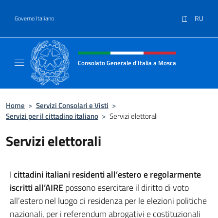
Salta al contenuto
IT
RU
Governo Italiano
Intestazione sito, social e menù
Consolato Generale d'Italia a Mosca
Il sito ufficiale del Consolato Generale d'Ita
Home
>
Servizi Consolari e Visti
>
Servizi per il cittadino italiano
>
Servizi elettorali
Servizi elettorali
I
cittadini italiani residenti all’estero e regolarmente
iscritti all’AIRE
possono esercitare il diritto di voto
all’estero nel luogo di residenza per le elezioni politiche
nazionali, per i referendum abrogativi e costituzionali