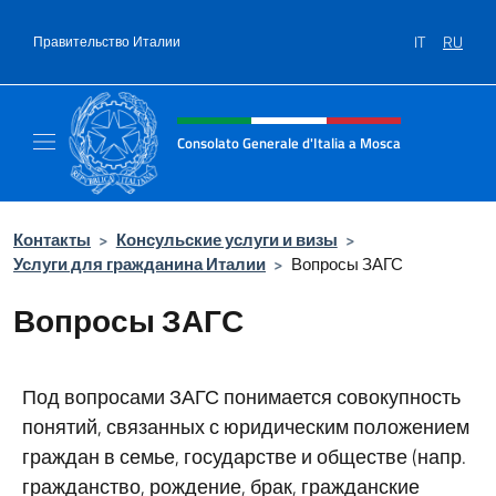
Перейти к содержанию
IT
RU
Правительство Италии
Шапка сайта, соцсети и ме
Consolato Generale d'Italia a Mosca
Il sito ufficiale del Consolato Generale d'Ita
Контакты
>
Консульские услуги и визы
>
Услуги для гражданина Италии
>
Вопросы ЗАГС
Вопросы ЗАГС
Под вопросами ЗАГС понимается совокупность
понятий, связанных с юридическим положением
граждан в семье, государстве и обществе (напр.
гражданство, рождение, брак, гражданские