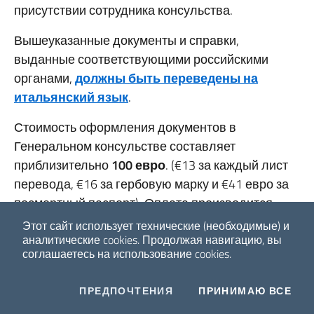
присутствии сотрудника консульства.
Вышеуказанные документы и справки,
выданные соответствующими российскими
органами,
должны быть переведены на
итальянский язык
.
Стоимость оформления документов в
Генеральном консульстве составляет
приблизительно
100 евро
. (€13 за каждый лист
перевода, €16 за гербовую марку и €41 евро за
посмертный паспорт). Оплата производится
наличными в евро во время подачи документов
Этот сайт использует технические (необходимые) и
в Генеральное консульство.
аналитические cookies.
Продолжая навигацию, вы
соглашаетесь на использование cookies.
В случае отсутствия контактных данных
родственников умершего лица, Генеральное
COOKIES
I CO
ПРЕДПОЧТЕНИЯ
ПРИНИМАЮ ВСЕ
Facebook
Twitter
Whatsapp
консульство может предпринять меры для их