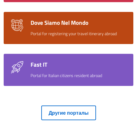
Dove Siamo Nel Mondo
Portal for registering your travel itinerary abroad
Fast IT
Portal for Italian citizens resident abroad
Другие порталы