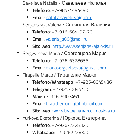
Savelieva Natalia / Савельева Наталья
Telefono
: +7-985-4494490
Email
:
natalia.savelieva@ro.ru
Senjanskaja Valeria / Сенянская Валерия
Telefono
: +7-916-684-07-20
Email
:
valeria_s06@mail.ru
Sito web
:
http://www.senjanskaja.okis.ru
Sergevtseva Maria / Сергевцева Мария
Telefono
: +7-926-6328636
Email
:
mariasergevtseva@gmail.com
Tirapelle Marco / Тирапелле Марко
Telefono/Whatsapp
: +7-925-0045436
Telegram
: +7-925-0045436
Max
: +7-916-5907451
Email
:
tirapellemarco@hotmail.com
Sito web
:
www.tirapellemarco-moskva.ru
Yurkova Ekaterina / Юркова Екатерина
Telefono
: +7-926-2228320
Whatsapp
: +7 9262228320