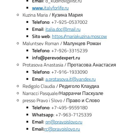
Email
: d_kudinov@list.ru
www.
italyforlife.ru
Kuzina Maria / Кузина Мария
Telefono
: +7-925-0537002
Email
:
italia.doc@mail.ru
Sito web
:
https://mariakuzina.moscow
Maluntsev Roman / Малунцев Роман
Telefono
: +7-926-3315239
info@
perevodexpert.ru
Protasova Anastasia / Протасова Анастасия
Telefono
: +7-916-1933090
Email
:
a.protasova.it@yandex.ru
Redigolo Claudia / Редиголо Клаудиа
Narracci Pasquale/Нарраччи Паскуале
presso Pravo i Slovo / Право и Слово
Telefono
: +7-495-9559180
Whatsapp
: +7-963-7125339
Email
:
pn@pravoislovo.ru
Email:
rc@pravoislovo.ru