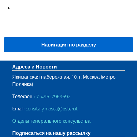
Навигация по разделу
Нижний колонтитул
Адреса и Новости
Якиманская набережная, 10, г. Москва (метро
Полянка)
Телефон:
+7-495-7969692
Email:
consitaly.mosca@esteri.it
Отделы генерального консульства
Подписаться на нашу рассылку