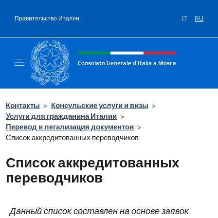
Перейти к содержанию
IT
RU
Правительство Италии
Шапка сайта, соцсети и ме
Consolato Generale d'Italia a Mosca
Il sito ufficiale del Consolato Generale d'Ita
Контакты
>
Консульские услуги и визы
>
Услуги для гражданина Италии
>
Перевод и легализация документов
>
Список аккредитованных переводчиков
Список аккредитованных
переводчиков
Данный список составлен на основе заявок