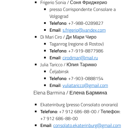
Frigerio Sonia / Соня Фриджерио
presso Corrispondente Consolare a
Volgograd
Telefono
: +7-988-0289827
Email
:
s.frigerio@yandex.com
Di Mari Ciro / Ди Мари Чиро
Taganrog (regione di Rostov)
Telefono
: +7-919-8877986
Email
:
cirodimari@mail.ru
Julia Taricco / Юлия Тарикко
Čeljabinsk
Telefono
: +7-903-0888154
Email
:
yuliataricco@gmail.com
Elena Barmina / Елена Бармина
Ekaterinburg (presso Consolato onorario)
Telefono
: +7 912 686-88-00 / Телефон:
+7 912 686-88-00
Email
:
consolato.ekaterinburg@gmail.com