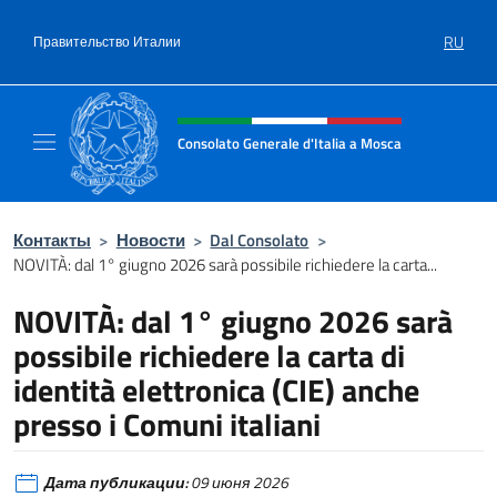
Перейти к содержанию
RU
Правительство Италии
Шапка сайта, соцсети и ме
Consolato Generale d'Italia a Mosca
Il sito ufficiale del Consolato Generale d'Ita
Контакты
>
Новости
>
Dal Consolato
>
NOVITÀ: dal 1° giugno 2026 sarà possibile richiedere la carta...
NOVITÀ: dal 1° giugno 2026 sarà
possibile richiedere la carta di
identità elettronica (CIE) anche
presso i Comuni italiani
Дата публикации:
09 июня 2026