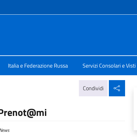
e menù
ale d'Italia a Mosca
Italia e Federazione Russa
Servizi Consolari e Visti
Condi
Condividi
 Prenot@mi
News