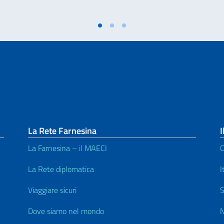
La Rete Farnesina
I
La Farnesina – il MAECI
C
La Rete diplomatica
I
Viaggiare sicuri
S
Dove siamo nel mondo
N