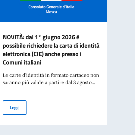
NOVITÀ: dal 1° giugno 2026 è
Visti 
possibile richiedere la carta di identità
Sono 
elettronica (CIE) anche presso i
(http
Comuni italiani
strani
dell’u
Le carte d’identità in formato cartaceo non
saranno più valide a partire dal 3 agosto...
Leg
NOVITÀ: dal 1° giugno 2026 è possibile richiedere la carta di iden
Leggi