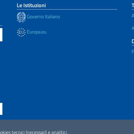
Le Istituzioni
A
Governo Italiano
A
Europa.eu
F
ne di accessibilità
okies tecnici (necessari) e analitici.
2026 Copyright Min