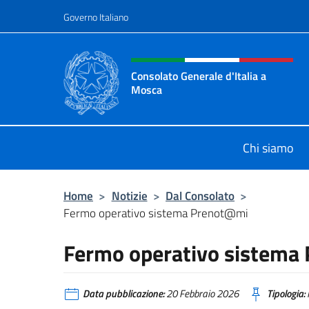
Salta al contenuto
Governo Italiano
Intestazione sito, social 
Consolato Generale d'Italia a
Mosca
Il sito ufficiale del Consolato Gener
Chi siamo
Home
>
Notizie
>
Dal Consolato
>
Fermo operativo sistema Prenot@mi
Fermo operativo sistema
Data pubblicazione:
20 Febbraio 2026
Tipologia: