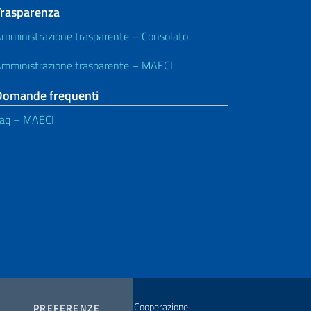
Trasparenza
mministrazione trasparente – Consolato
mministrazione trasparente – MAECI
Domande frequenti
aq – MAECI
istero degli Affari Esteri e della Cooperazione
COOKIES
PREFERENZE