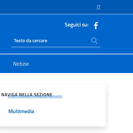
IT
Seguici su:
Cerca nel sito
Ricerca sito live
Notizie
vidi sui Social Network
NAVIGA NELLA SEZIONE
Multimedia