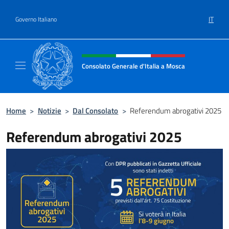
Salta al contenuto
IT
Governo Italiano
Intestazione sito, social e menù
Consolato Generale d'Italia a Mosca
Il sito ufficiale del Consolato Generale d'Ita
Home
>
Notizie
>
Dal Consolato
>
Referendum abrogativi 2025
Referendum abrogativi 2025