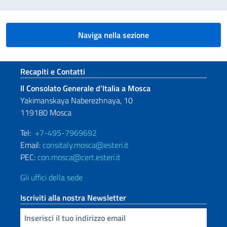
Naviga nella sezione
Sezione footer
Recapiti e Contatti
Il Consolato Generale d’Italia a Mosca
Yakimanskaya Naberezhnaya, 10
119180 Mosca
Tel:
+7-495-7969692
Email:
consitaly.mosca@esteri.it
PEC:
con.mosca@cert.esteri.it
Gli uffici della sede
Iscriviti alla nostra Newsletter
Inserisci la tua email