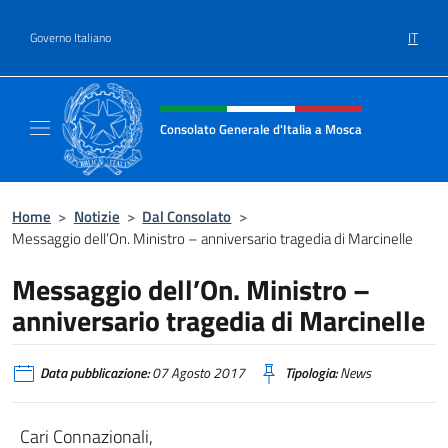
Salta al contenuto
IT
Governo Italiano
Intestazione sito, social e menù
Consolato Generale d'Italia a Mosca
Il sito ufficiale del Consolato Generale d'Ita
Home
>
Notizie
>
Dal Consolato
>
Messaggio dell’On. Ministro – anniversario tragedia di Marcinelle
Messaggio dell’On. Ministro –
anniversario tragedia di Marcinelle
Data pubblicazione:
07 Agosto 2017
Tipologia:
News
Cari Connazionali,