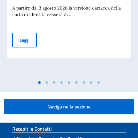
A partire dal 3 agosto 2026 la versione cartacea della
carta di identità cesserà di...
Cessazione della validità della carta d’identità cartacea per 
Leggi
Naviga nella sezione
Sezione footer
Recapiti e Contatti