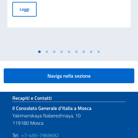
Cessazione della validità della carta d’identità cartacea per 
Leggi
Naviga nella sezione
Sezione footer
Recapiti e Contatti
Il Consolato Generale d’Italia a Mosca
Yakimanskaya Naberezhnaya, 10
119180 Mosca
Tel:
+7-495-7969692