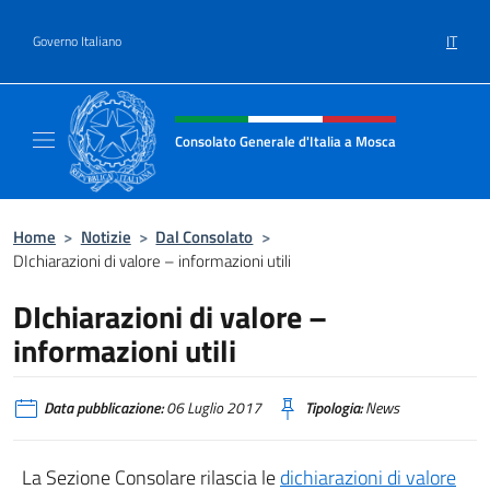
Salta al contenuto
IT
Governo Italiano
Intestazione sito, social e menù
Consolato Generale d'Italia a Mosca
Il sito ufficiale del Consolato Generale d'Ita
Home
>
Notizie
>
Dal Consolato
>
DIchiarazioni di valore – informazioni utili
DIchiarazioni di valore –
informazioni utili
Data pubblicazione:
06 Luglio 2017
Tipologia:
News
La Sezione Consolare rilascia le
dichiarazioni di valore